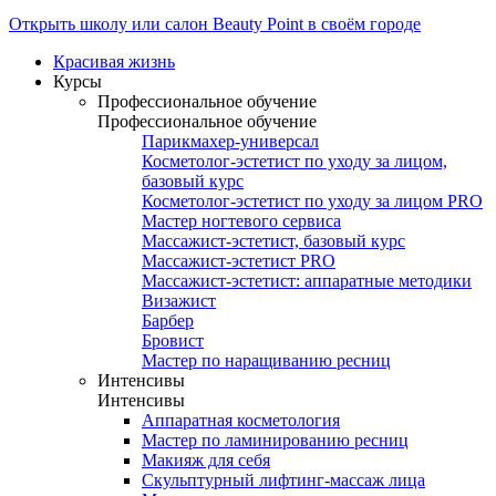
Открыть школу или салон Beauty Point в своём городе
Красивая жизнь
Курсы
Профессиональное обучение
Профессиональное обучение
Парикмахер-универсал
Косметолог-эстетист по уходу за лицом,
базовый курс
Косметолог-эстетист по уходу за лицом PRO
Мастер ногтевого сервиса
Массажист-эстетист, базовый курс
Массажист-эстетист PRO
Массажист-эстетист: аппаратные методики
Визажист
Барбер
Бровист
Мастер по наращиванию ресниц
Интенсивы
Интенсивы
Аппаратная косметология
Мастер по ламинированию ресниц
Макияж для себя
Скульптурный лифтинг-массаж лица