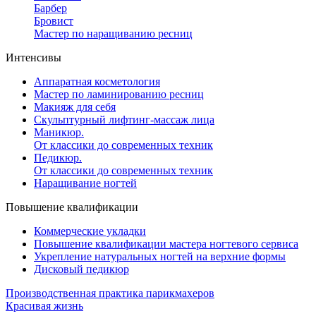
Барбер
Бровист
Мастер по наращиванию ресниц
Интенсивы
Аппаратная косметология
Мастер по ламинированию ресниц
Макияж для себя
Скульптурный лифтинг-массаж лица
Маникюр.
От классики до современных техник
Педикюр.
От классики до современных техник
Наращивание ногтей
Повышение квалификации
Коммерческие укладки
Повышение квалификации мастера ногтевого сервиса
Укрепление натуральных ногтей на верхние формы
Дисковый педикюр
Производственная практика парикмахеров
Красивая жизнь