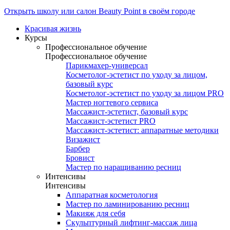
Открыть школу или салон Beauty Point в своём городе
Красивая жизнь
Курсы
Профессиональное обучение
Профессиональное обучение
Парикмахер-универсал
Косметолог-эстетист по уходу за лицом,
базовый курс
Косметолог-эстетист по уходу за лицом PRO
Мастер ногтевого сервиса
Массажист-эстетист, базовый курс
Массажист-эстетист PRO
Массажист-эстетист: аппаратные методики
Визажист
Барбер
Бровист
Мастер по наращиванию ресниц
Интенсивы
Интенсивы
Аппаратная косметология
Мастер по ламинированию ресниц
Макияж для себя
Скульптурный лифтинг-массаж лица