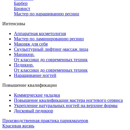
Барбер
Бровист
Мастер по наращиванию ресниц
Интенсивы
Аппаратная косметология
Мастер по ламинированию ресниц
Макияж для себя
Скульптурный лифтинг-массаж лица
Маникюр.
От классики до современных техник
Педикюр.
От классики до современных техник
Наращивание ногтей
Повышение квалификации
Коммерческие укладки
Повышение квалификации мастера ногтевого сервиса
Укрепление натуральных ногтей на верхние формы
Дисковый педикюр
Производственная практика парикмахеров
Красивая жизнь