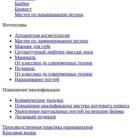
Барбер
Бровист
Мастер по наращиванию ресниц
Интенсивы
Аппаратная косметология
Мастер по ламинированию ресниц
Макияж для себя
Скульптурный лифтинг-массаж лица
Маникюр.
От классики до современных техник
Педикюр.
От классики до современных техник
Наращивание ногтей
Повышение квалификации
Коммерческие укладки
Повышение квалификации мастера ногтевого сервиса
Укрепление натуральных ногтей на верхние формы
Дисковый педикюр
Производственная практика парикмахеров
Красивая жизнь