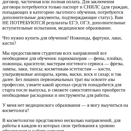
договор, частичная или полная оплата. Для заключения
договора потребуются только паспорт и СНИЛС (для граждан,
попадающих в категорию льготного обучения, потребуются
дополнительные документы, подтверждающие статус). Вам
НЕ ПОТРЕБУЮТСЯ результаты ЕГЭ, ОГЭ, дополнительные
вступительные испытания, медицинское образование.
Что нужно купить для обучения? Ножницы, фартуки, лаки,
кисти?
Мы предоставляем студентам всех направлений все
необходимое для обучения: парикмахерам — фены, плойки,
ножницы, красители; мастерам ногтевого сервиса — фрезы,
лампы, лаки, типсы; косметикам-эстетистам — кисти,
ультразвуковые аппараты, крема, маски, воск и сахар; и так
далее. Без лишних первоначальных трат вы освоите азы
профессии, узнаете какой арсенал средств понадобится для
старта после выпуска, и сможете самостоятельно приобрести
необходимые расходники и инструменты для работы.
У меня нет медицинского образования — я могу выучиться на
косметолога?
В косметологии представлено несколько направлений, для
работы в каждом из которых свои требования к уровню
образования и набору навыков.