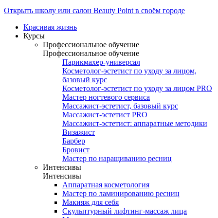
Открыть школу или салон Beauty Point в своём городе
Красивая жизнь
Курсы
Профессиональное обучение
Профессиональное обучение
Парикмахер-универсал
Косметолог-эстетист по уходу за лицом,
базовый курс
Косметолог-эстетист по уходу за лицом PRO
Мастер ногтевого сервиса
Массажист-эстетист, базовый курс
Массажист-эстетист PRO
Массажист-эстетист: аппаратные методики
Визажист
Барбер
Бровист
Мастер по наращиванию ресниц
Интенсивы
Интенсивы
Аппаратная косметология
Мастер по ламинированию ресниц
Макияж для себя
Скульптурный лифтинг-массаж лица