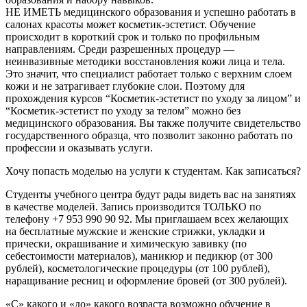
НЕ ИМЕТЬ медицинского образования и успешно работать в
салонах красоты может косметик-эстетист. Обучение
происходит в короткий срок и только по профильным
направлениям. Среди разрешенных процедур —
неинвазивные методики восстановления кожи лица и тела.
Это значит, что специалист работает только с верхним слоем
кожи и не затрагивает глубокие слои. Поэтому для
прохождения курсов “Косметик-эстетист по уходу за лицом” и
“Косметик-эстетист по уходу за телом” можно без
медицинского образования. Вы также получите свидетельство
государственного образца, что позволит законно работать по
профессии и оказывать услуги.
Хочу попасть моделью на услуги к студентам. Как записаться?
Студенты учебного центра будут рады видеть вас на занятиях
в качестве моделей. Запись производится ТОЛЬКО по
телефону +7 953 990 90 92. Мы приглашаем всех желающих
на бесплатные мужские и женские стрижки, укладки и
прически, окрашивание и химическую завивку (по
себестоимости материалов), маникюр и педикюр (от 300
рублей), косметологические процедуры (от 100 рублей),
наращивание ресниц и оформление бровей (от 300 рублей).
«С» какого и «до» какого возраста возможно обучение в