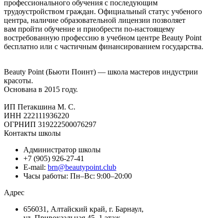
профессионального обучения с последующим
трудоустройством граждан. Официальный статус учбеного
центра, наличие образовательной лицензии позволяет
вам пройти обучение и приобрести по-настоящему
востребованную профессию в учебном центре Beauty Point
бесплатно или с частичным финансированием государства.
Beauty Point (Бьюти Поинт) — школа мастеров индустрии
красоты.
Основана в 2015 году.
ИП Петакшина М. С.
ИНН 222111936220
ОГРНИП 319222500076297
Контакты школы
Администратор школы
+7 (905) 926-27-41
E-mail:
brn@beautypoint.club
Часы работы: Пн–Вс: 9:00–20:00
Адрес
656031, Алтайский край, г. Барнаул,
ул. Привокзальная 45, 1 этаж