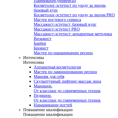
Парикмахер-универсал
Косметолог-эстетист по уходу за лицом,
базовый курс
Косметолог-эстетист по уходу за лицом PRO
Мастер ногтевого сервиса
Массажист-эстетист, базовый курс
Массажист-эстетист PRO
Массажист-эстетист: аппаратные методики
Визажист
Барбер
Бровист
Мастер по наращиванию ресниц
Интенсивы
Интенсивы
Аппаратная косметология
Мастер по ламинированию ресниц
Макияж для себя
Скульптурный лифтинг-массаж лица
Маникюр.
От классики до современных техник
Педикюр.
От классики до современных техник
Наращивание ногтей
Повышение квалификации
Повышение квалификации