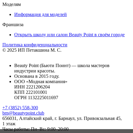
Моделям
Информация для моделей
Франшиза
Открыть школу или салон Beauty Point в своём городе
Политика конфиденциальности
© 2025 ИП Петакшина М. С.
Beauty Point (Бьюти Поинт) — школа мастеров
индустрии красоты.
Основана в 2015 году.
ООО «Модная компания»
ИНН 2221206204
КПП 222101001
ОГРН 1132225011697
+7 (3852) 558-300
brn@beautypoint.club
656031, Алтайский край, г. Барнаул, ул. Привокзальная 45,
1 этаж
Часы работы: Пн–Вс: 9:00–20:00