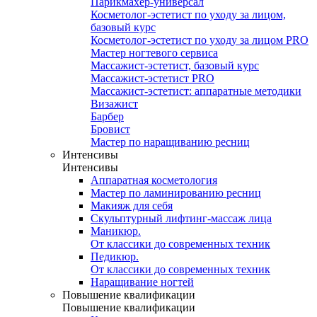
Парикмахер-универсал
Косметолог-эстетист по уходу за лицом,
базовый курс
Косметолог-эстетист по уходу за лицом PRO
Мастер ногтевого сервиса
Массажист-эстетист, базовый курс
Массажист-эстетист PRO
Массажист-эстетист: аппаратные методики
Визажист
Барбер
Бровист
Мастер по наращиванию ресниц
Интенсивы
Интенсивы
Аппаратная косметология
Мастер по ламинированию ресниц
Макияж для себя
Скульптурный лифтинг-массаж лица
Маникюр.
От классики до современных техник
Педикюр.
От классики до современных техник
Наращивание ногтей
Повышение квалификации
Повышение квалификации