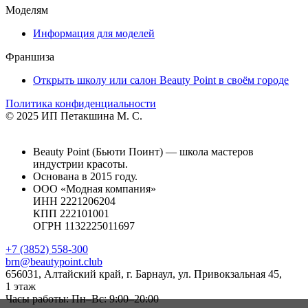
Моделям
Информация для моделей
Франшиза
Открыть школу или салон Beauty Point в своём городе
Политика конфиденциальности
© 2025 ИП Петакшина М. С.
Beauty Point (Бьюти Поинт) — школа мастеров
индустрии красоты.
Основана в 2015 году.
ООО «Модная компания»
ИНН 2221206204
КПП 222101001
ОГРН 1132225011697
+7 (3852) 558-300
brn@beautypoint.club
656031, Алтайский край, г. Барнаул, ул. Привокзальная 45,
1 этаж
Часы работы: Пн–Вс: 9:00–20:00