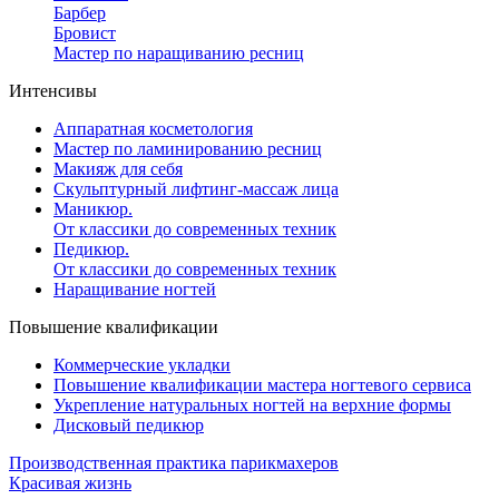
Барбер
Бровист
Мастер по наращиванию ресниц
Интенсивы
Аппаратная косметология
Мастер по ламинированию ресниц
Макияж для себя
Скульптурный лифтинг-массаж лица
Маникюр.
От классики до современных техник
Педикюр.
От классики до современных техник
Наращивание ногтей
Повышение квалификации
Коммерческие укладки
Повышение квалификации мастера ногтевого сервиса
Укрепление натуральных ногтей на верхние формы
Дисковый педикюр
Производственная практика парикмахеров
Красивая жизнь