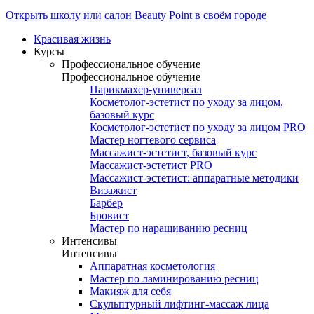
Открыть школу или салон Beauty Point в своём городе
Красивая жизнь
Курсы
Профессиональное обучение
Профессиональное обучение
Парикмахер-универсал
Косметолог-эстетист по уходу за лицом,
базовый курс
Косметолог-эстетист по уходу за лицом PRO
Мастер ногтевого сервиса
Массажист-эстетист, базовый курс
Массажист-эстетист PRO
Массажист-эстетист: аппаратные методики
Визажист
Барбер
Бровист
Мастер по наращиванию ресниц
Интенсивы
Интенсивы
Аппаратная косметология
Мастер по ламинированию ресниц
Макияж для себя
Скульптурный лифтинг-массаж лица