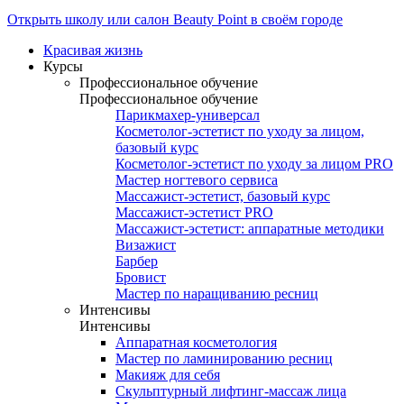
Открыть школу или салон Beauty Point в своём городе
Красивая жизнь
Курсы
Профессиональное обучение
Профессиональное обучение
Парикмахер-универсал
Косметолог-эстетист по уходу за лицом,
базовый курс
Косметолог-эстетист по уходу за лицом PRO
Мастер ногтевого сервиса
Массажист-эстетист, базовый курс
Массажист-эстетист PRO
Массажист-эстетист: аппаратные методики
Визажист
Барбер
Бровист
Мастер по наращиванию ресниц
Интенсивы
Интенсивы
Аппаратная косметология
Мастер по ламинированию ресниц
Макияж для себя
Скульптурный лифтинг-массаж лица