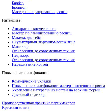
Барбер
Бровист
Мастер по наращиванию ресниц
Интенсивы
Аппаратная косметология
Мастер по ламинированию ресниц
Макияж для себя
Скульптурный лифтинг-массаж лица
Маникюр.
От классики до современных техник
Педикюр.
От классики до современных техник
Наращивание ногтей
Повышение квалификации
Коммерческие укладки
Повышение квалификации мастера ногтевого сервиса
Укрепление натуральных ногтей на верхние формы
Дисковый педикюр
Производственная практика парикмахеров
Красивая жизнь